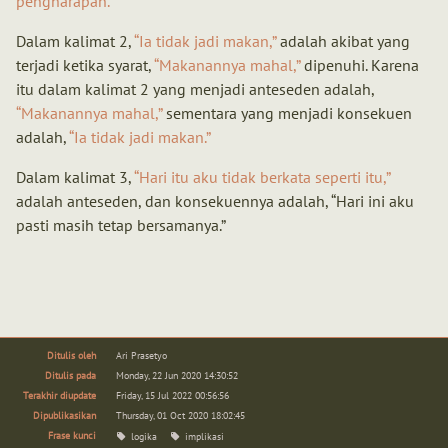
pengharapan.
Dalam kalimat 2,
Ia tidak jadi makan,
adalah akibat yang
terjadi ketika syarat,
Makanannya mahal,
dipenuhi. Karena
itu dalam kalimat 2 yang menjadi anteseden adalah,
Makanannya mahal,
sementara yang menjadi konsekuen
adalah,
Ia tidak jadi makan.
Dalam kalimat 3,
Hari itu aku tidak berkata seperti itu,
adalah anteseden, dan konsekuennya adalah, “Hari ini aku
pasti masih tetap bersamanya.”
Ditulis oleh
Ari Prasetyo
Ditulis pada
Monday, 22 Jun 2020 14:30:52
Terakhir diupdate
Friday, 15 Jul 2022 00:56:56
Dipublikasikan
Thursday, 01 Oct 2020 18:02:45
Frase kunci
logika
implikasi