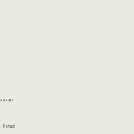
akukan
a:
Rotasi