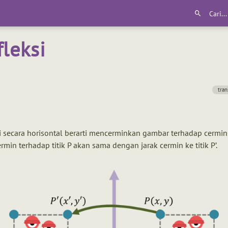
fleksi
tran
i secara horisontal berarti mencerminkan gambar terhadap cermin
ermin terhadap titik P akan sama dengan jarak cermin ke titik P’.