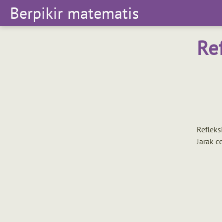
Berpikir matematis
Berpikir
matematis
Re
Refleks
Jarak c