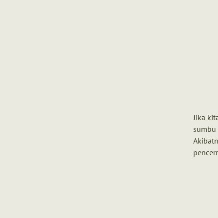
Jika ki
sumbu 
Akibatn
pencerm