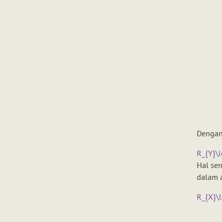
Dengan 
R_{Y}\le
Hal ser
dalam a
R_{X}\le