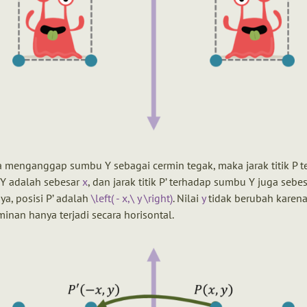
ta menganggap sumbu Y sebagai cermin tegak, maka jarak titik P 
Y adalah sebesar
x
, dan jarak titik P’ terhadap sumbu Y juga sebe
ya, posisi P’ adalah
\left( - x,\ y \right)
. Nilai
y
tidak berubah karen
inan hanya terjadi secara horisontal.