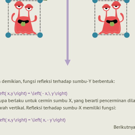
demikian, fungsi refleksi terhadap sumbu-Y berbentuk:
ft( x,y \right) = \left( - x,\ y \right)
upa berlaku untuk cermin sumbu X, yang berarti pencerminan dil
rah vertikal. Refleksi terhadap sumbu-X memiliki fungsi:
ft( x,y \right) = \left( x, - y \right)
Berikutny