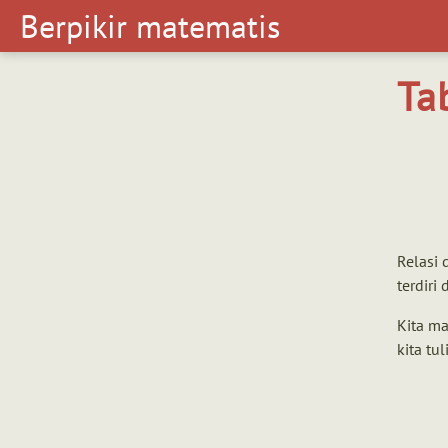
Berpikir matematis
Berpikir
matematis
Ta
Relasi 
terdiri 
Kita ma
kita tu