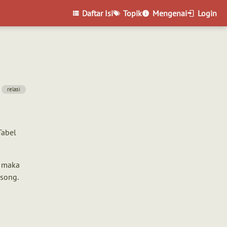
Daftar Isi
Topik
Mengenai
Login
relasi
Tabel
, maka
osong.