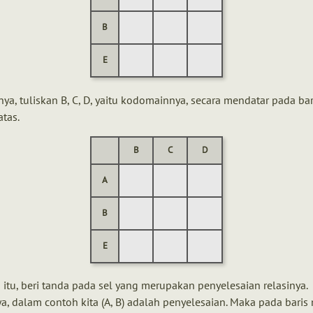
B
E
nya, tuliskan B, C, D, yaitu kodomainnya, secara mendatar pada bar
atas.
B
C
D
A
B
E
 itu, beri tanda pada sel yang merupakan penyelesaian relasinya.
a, dalam contoh kita (A, B) adalah penyelesaian. Maka pada baris 