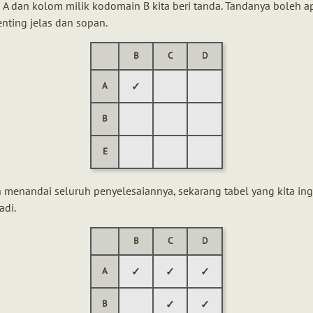
A dan kolom milik kodomain B kita beri tanda. Tandanya boleh ap
nting jelas dan sopan.
B
C
D
✓
A
B
E
menandai seluruh penyelesaiannya, sekarang tabel yang kita in
adi.
B
C
D
✓
✓
✓
A
✓
✓
B