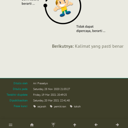
Berikutnya:
Kalimat yang pasti benar
Ditulis oleh
Ari Prasetyo
Ditulis pada
Saturday, 28 Nov 2020 21:03:27
Terakhir diupdate
Friday, 19 Mar 2021 20:49:25
Dipublikasikan
Saturday, 20 Mar 2021 22:41:48
Frase kunci
sejarah
pemikiran
tokoh