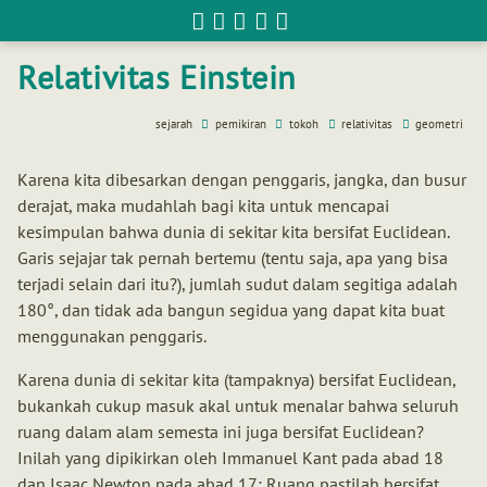
Berpikir
matematis
Relativitas Einstein
sejarah
pemikiran
tokoh
relativitas
geometri
Karena kita dibesarkan dengan penggaris, jangka, dan busur
derajat, maka mudahlah bagi kita untuk mencapai
kesimpulan bahwa dunia di sekitar kita bersifat Euclidean.
Garis sejajar tak pernah bertemu (tentu saja, apa yang bisa
terjadi selain dari itu?), jumlah sudut dalam segitiga adalah
180°, dan tidak ada bangun segidua yang dapat kita buat
menggunakan penggaris.
Karena dunia di sekitar kita (tampaknya) bersifat Euclidean,
bukankah cukup masuk akal untuk menalar bahwa seluruh
ruang dalam alam semesta ini juga bersifat Euclidean?
Inilah yang dipikirkan oleh Immanuel Kant pada abad 18
dan Isaac Newton pada abad 17: Ruang pastilah bersifat