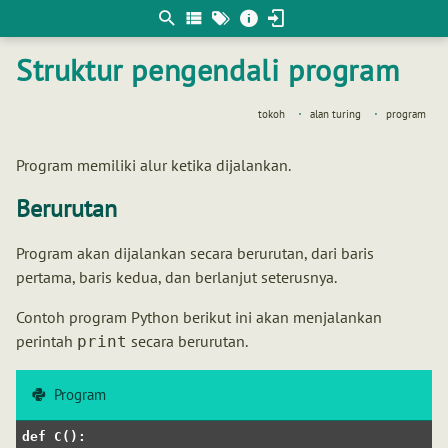
Berpikir
matematis
Struktur pengendali program
tokoh
alan turing
program
Program memiliki alur ketika dijalankan.
Berurutan
Program akan dijalankan secara berurutan, dari baris
pertama, baris kedua, dan berlanjut seterusnya.
Contoh program Python berikut ini akan menjalankan
perintah
secara berurutan.
print
Program
def
C
(
):