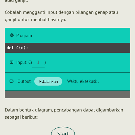
atau ganjil.
Cobalah mengganti input dengan bilangan genap atau
ganjil untuk melihat hasilnya.
Program
def
C
(
n
):
Input:
C
(
)
Output
Waktu eksekusi:
.
Jalankan
Dalam bentuk diagram, pencabangan dapat digambarkan
sebagai berikut:
Start