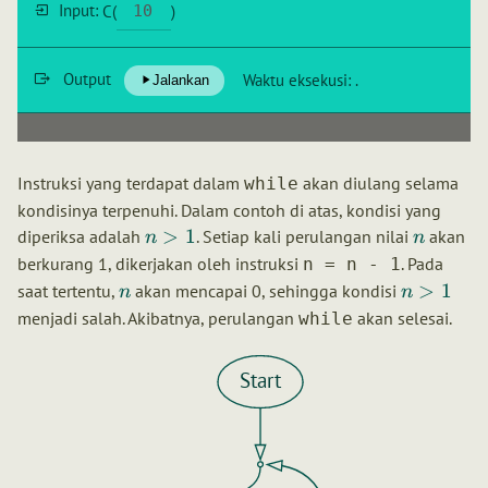
Input:
C
(
)
Output
Waktu eksekusi:
.
Jalankan
Instruksi yang terdapat dalam
akan diulang selama
while
kondisinya terpenuhi. Dalam contoh di atas, kondisi yang
>
1
diperiksa adalah
. Setiap kali perulangan nilai
akan
n
n
berkurang 1, dikerjakan oleh instruksi
. Pada
n = n - 1
>
1
saat tertentu,
akan mencapai 0, sehingga kondisi
n
n
menjadi salah. Akibatnya, perulangan
akan selesai.
while
Start