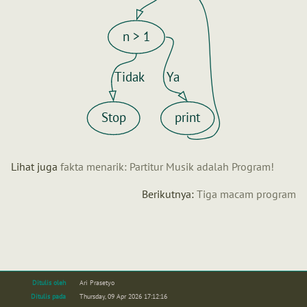
n > 1
Tidak
Ya
Stop
print
Lihat juga
fakta menarik: Partitur Musik adalah Program!
Berikutnya:
Tiga macam program
Ditulis oleh
Ari Prasetyo
Ditulis pada
Thursday, 09 Apr 2026 17:12:16