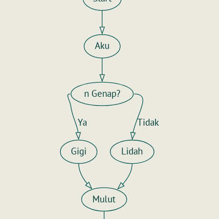
Aku
n Genap?
Ya
Tidak
Gigi
Lidah
Mulut