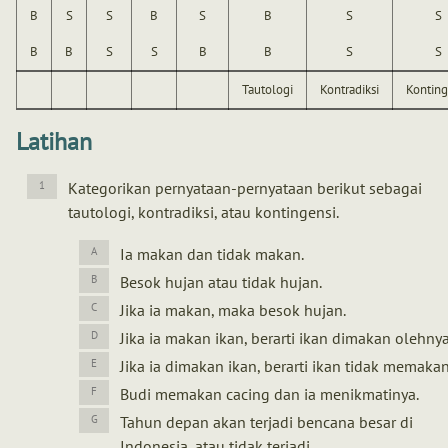
B
S
S
B
S
B
S
S
B
B
S
S
B
B
S
S
Tautologi
Kontradiksi
Konting
Latihan
Kategorikan pernyataan-pernyataan berikut sebagai
tautologi, kontradiksi, atau kontingensi.
Ia makan dan tidak makan.
Besok hujan atau tidak hujan.
Jika ia makan, maka besok hujan.
Jika ia makan ikan, berarti ikan dimakan olehnya
Jika ia dimakan ikan, berarti ikan tidak memaka
Budi memakan cacing dan ia menikmatinya.
Tahun depan akan terjadi bencana besar di
Indonesia, atau tidak terjadi.