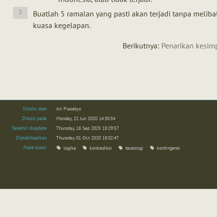
Buatlah 5 ramalan yang pasti akan terjadi tanpa meliba
kuasa kegelapan.
Berikutnya:
Penarikan kesim
Ditulis oleh
Ari Prasetyo
Ditulis pada
Monday, 22 Jun 2020 14:30:54
Terakhir diupdate
Thursday, 18 Sep 2025 18:29:57
Dipublikasikan
Thursday, 01 Oct 2020 18:02:47
Frase kunci
logika
kontradiksi
tautologi
kontingensi