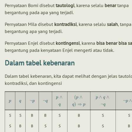
Pernyataan Bomi disebut
tautologi
, karena selalu
benar
tanpa
bergantung pada apa yang terjadi.
Pernyataan Mila disebut
kontradiksi
, karena selalu
salah
, tanpa
bergantung apa yang terjadi.
Pernyataan Enjel disebut
kontingensi
, karena
bisa benar bisa s
bergantung pada kenyataan Enjel mengerti atau tidak.
Dalam tabel kebenaran
Dalam tabel kebenaran, kita dapat melihat dengan jelas tautolo
kontradiksi, dan kontingensi
∧
(
∧
∧
∧
p
p
p
q
¬
¬
¬
p
q
p
q
p
)
⇒
¬
q
q
p
q
S
S
B
B
S
B
S
S
S
B
B
S
S
B
S
B