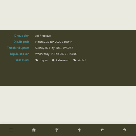
Ditulis oleh
Ari Prasetyo
Ditulis pada
Monday, 22 Jun 2020 14:30:44
Terakhir diupdate
Sunday, 09 May 2021 19:52:32
Dipublikasikan
Wednesday, 15 Feb 2023 01:00:00
Frase kunci
logika
kebenaran
simbol