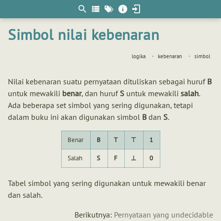
Berpikir
matematis
Simbol nilai kebenaran
logika
kebenaran
simbol
Nilai kebenaran suatu pernyataan dituliskan sebagai huruf
B
untuk mewakili
benar
, dan huruf
S
untuk mewakili
salah
.
Ada beberapa set simbol yang sering digunakan, tetapi
dalam buku ini akan digunakan simbol
B
dan
S
.
Benar
B
T
⊤
1
Salah
S
F
⊥
0
Tabel simbol yang sering digunakan untuk mewakili benar
dan salah.
Berikutnya:
Pernyataan yang undecidable