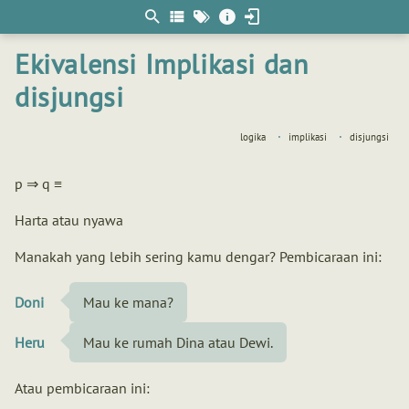
Berpikir
matematis
Ekivalensi Implikasi dan
disjungsi
logika
implikasi
disjungsi
p ⇒ q ≡
Harta atau nyawa
Manakah yang lebih sering kamu dengar? Pembicaraan ini:
Doni
Mau ke mana?
Heru
Mau ke rumah Dina atau Dewi.
Atau pembicaraan ini: