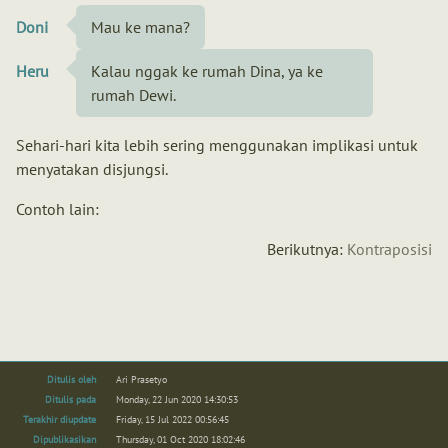
Doni
Mau ke mana?
Heru
Kalau nggak ke rumah Dina, ya ke
rumah Dewi.
Sehari-hari kita lebih sering menggunakan implikasi untuk
menyatakan disjungsi.
Contoh lain:
Berikutnya:
Kontraposisi
Ditulis oleh
Ari Prasetyo
Ditulis pada
Monday, 22 Jun 2020 14:30:53
Terakhir diupdate
Friday, 15 Jul 2022 00:56:45
Dipublikasikan
Thursday, 01 Oct 2020 18:02:46