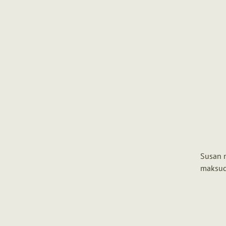
Susan m
maksudk