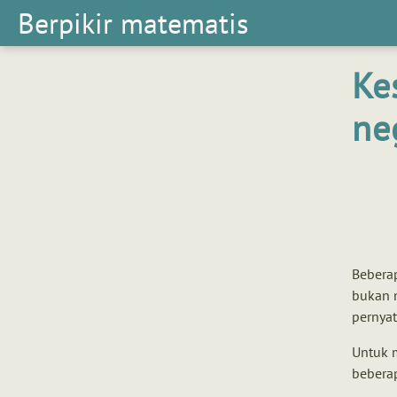
Berpikir matematis
Berpikir
matematis
Ke
ne
Beberap
bukan 
pernyat
Untuk 
bebera