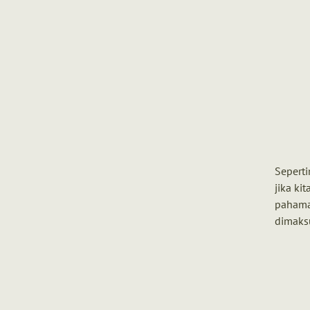
Seperti
jika ki
pahaman
dimaks