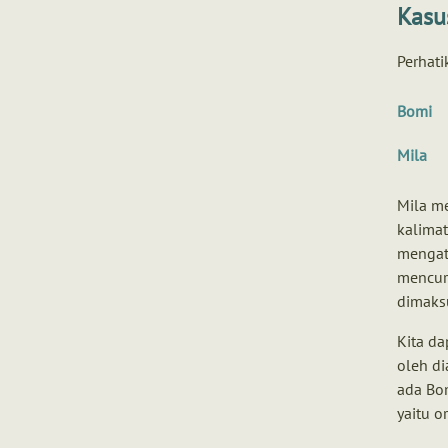
Kasu
Perhati
Bomi
Mila
Mila m
kalimat
mengat
mencuri
dimaks
Kita d
oleh di
ada Bom
yaitu o