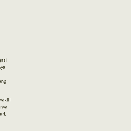
asi
nya
yang
akili
mnya
uri
,