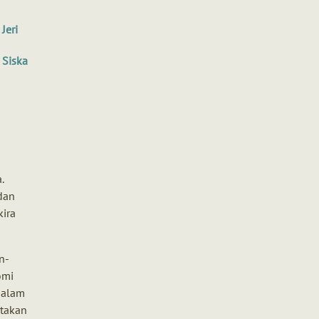
Jeri
Siska
.
dan
kira
n-
omi
dalam
ptakan