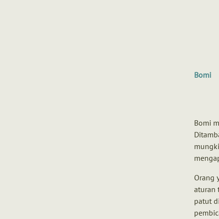
Bomi
Bomi m
Ditamb
mungki
mengap
Orang 
aturan 
patut d
pembica