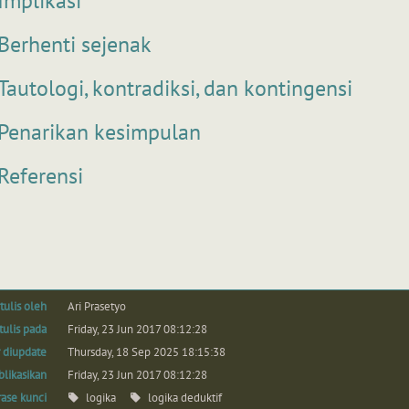
Implikasi
Berhenti sejenak
Tautologi, kontradiksi, dan kontingensi
Penarikan kesimpulan
Referensi
tulis oleh
Ari Prasetyo
tulis pada
Friday, 23 Jun 2017 08:12:28
r diupdate
Thursday, 18 Sep 2025 18:15:38
blikasikan
Friday, 23 Jun 2017 08:12:28
rase kunci
logika
logika deduktif