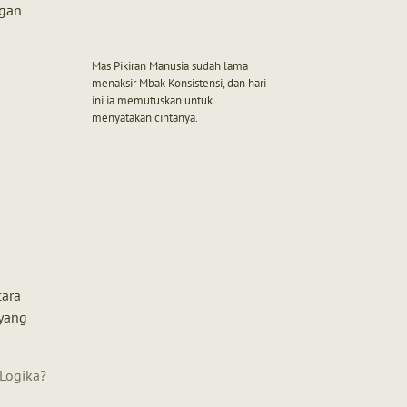
ngan
Mas Pikiran Manusia sudah lama
menaksir Mbak Konsistensi, dan hari
ini ia memutuskan untuk
menyatakan cintanya.
cara
 yang
 Logika?