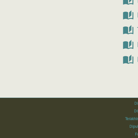
Di
Di
Terakhi
Dipu
F