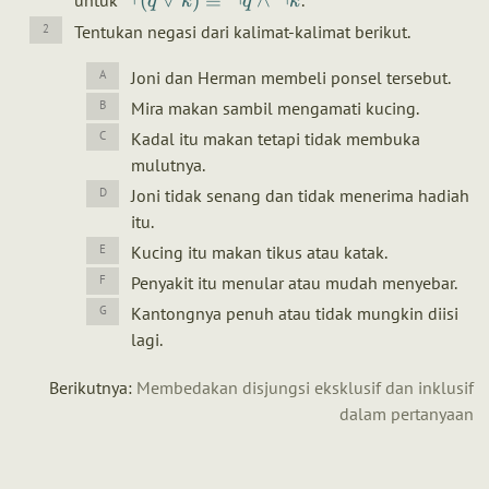
q
k
q
k
Tentukan negasi dari kalimat-kalimat berikut.
Joni dan Herman membeli ponsel tersebut.
Mira makan sambil mengamati kucing.
Kadal itu makan tetapi tidak membuka
mulutnya.
Joni tidak senang dan tidak menerima hadiah
itu.
Kucing itu makan tikus atau katak.
Penyakit itu menular atau mudah menyebar.
Kantongnya penuh atau tidak mungkin diisi
lagi.
Berikutnya:
Membedakan disjungsi eksklusif dan inklusif
dalam pertanyaan