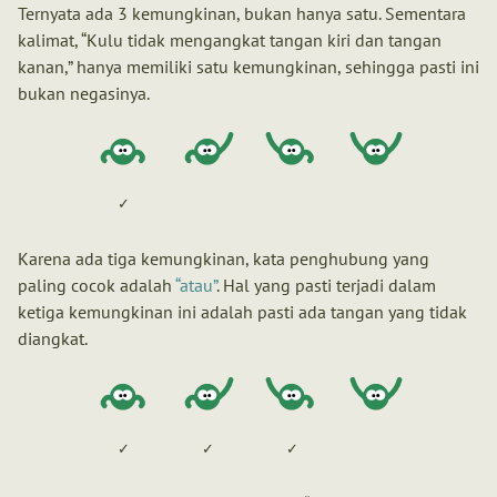
Ternyata ada 3 kemungkinan, bukan hanya satu. Sementara
kalimat, “Kulu tidak mengangkat tangan kiri dan tangan
kanan,” hanya memiliki satu kemungkinan, sehingga pasti ini
bukan negasinya.
✓
Karena ada tiga kemungkinan, kata penghubung yang
paling cocok adalah
atau
. Hal yang pasti terjadi dalam
ketiga kemungkinan ini adalah pasti ada tangan yang tidak
diangkat.
✓
✓
✓