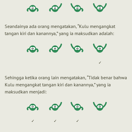
Seandainya ada orang mengatakan, “Kulu mengangkat
tangan kiri dan kanannya,” yang ia maksudkan adalah:
✓
Sehingga ketika orang lain mengatakan, “Tidak benar bahwa
Kulu mengangkat tangan kiri dan kanannya,” yang ia
maksudkan menjadi:
✓
✓
✓