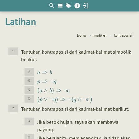
Berpikir
matematis
Latihan
logika
implikasi
kontraposisi
Tentukan kontraposisi dari kalimat-kalimat simbolik
berikut.
⇒
a
b
⇒
¬
p
q
(
∧
)
⇒
¬
a
b
c
(
∨
¬
)
⇒
¬
(
∧
¬
)
p
q
q
r
Tentukan kontraposisi dari kalimat-kalimat berikut.
Jika besok hujan, saya akan membawa
payung.
Jika belajar itu menyenangkan, ia tidak akan