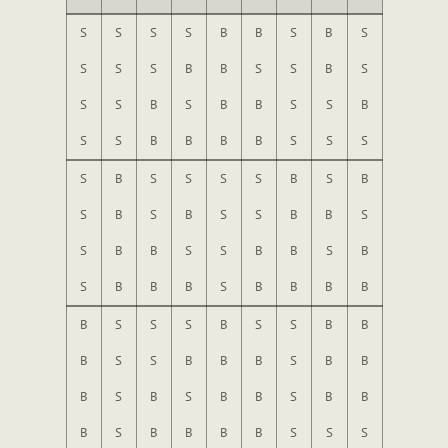
S
S
S
S
B
B
S
B
S
S
S
S
B
B
S
S
B
S
S
S
B
S
B
B
S
S
B
S
S
B
B
B
B
S
S
S
S
B
S
S
S
S
B
S
B
S
B
S
B
S
S
B
B
S
S
B
B
S
S
B
B
S
B
S
B
B
B
S
B
B
B
B
B
S
S
S
B
S
S
B
B
B
S
S
B
B
B
S
B
B
B
S
B
S
B
B
S
B
B
B
S
B
B
B
B
S
S
S