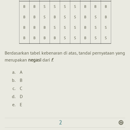
B
B
S
S
S
S
B
B
B
B
B
S
B
S
S
B
S
B
B
B
B
S
S
S
B
S
S
B
B
B
B
S
S
B
S
S
Berdasarkan tabel kebenaran di atas, tandai pernyataan yang
merupakan
negasi
dari
f
.
A
B
C
D
E
2