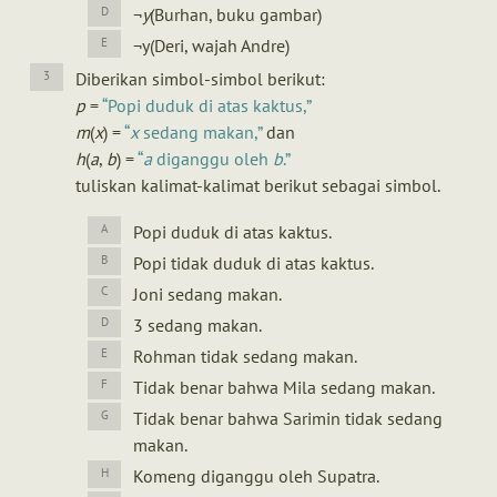
¬
y
(Burhan, buku gambar)
¬y(Deri, wajah Andre)
Diberikan simbol-simbol berikut:
p
=
Popi duduk di atas kaktus,
m
(
x
) =
x
sedang makan,
dan
h
(
a
,
b
) =
a
diganggu oleh
b
.
tuliskan kalimat-kalimat berikut sebagai simbol.
Popi duduk di atas kaktus.
Popi tidak duduk di atas kaktus.
Joni sedang makan.
3 sedang makan.
Rohman tidak sedang makan.
Tidak benar bahwa Mila sedang makan.
Tidak benar bahwa Sarimin tidak sedang
makan.
Komeng diganggu oleh Supatra.