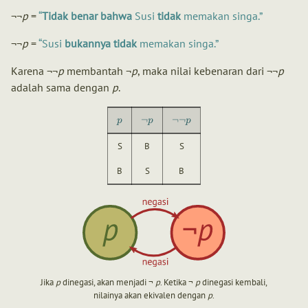
¬¬
p
=
Tidak benar bahwa
Susi
tidak
memakan singa.
¬¬
p
=
Susi
bukannya tidak
memakan singa.
Karena ¬¬
p
membantah ¬
p
, maka nilai kebenaran dari ¬¬
p
adalah sama dengan
p
.
¬
¬¬
p
p
p
S
B
S
B
S
B
Jika
p
dinegasi, akan menjadi ¬
p
. Ketika ¬
p
dinegasi kembali,
nilainya akan ekivalen dengan
p
.