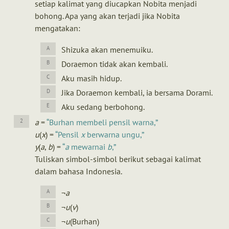
setiap kalimat yang diucapkan Nobita menjadi
bohong. Apa yang akan terjadi jika Nobita
mengatakan:
Shizuka akan menemuiku.
Doraemon tidak akan kembali.
Aku masih hidup.
Jika Doraemon kembali, ia bersama Dorami.
Aku sedang berbohong.
a
=
Burhan membeli pensil warna,
u
(
x
) =
Pensil
x
berwarna ungu,
y
(
a
,
b
) =
a
mewarnai
b
,
Tuliskan simbol-simbol berikut sebagai kalimat
dalam bahasa Indonesia.
¬
a
¬
u
(
v
)
¬
u
(Burhan)